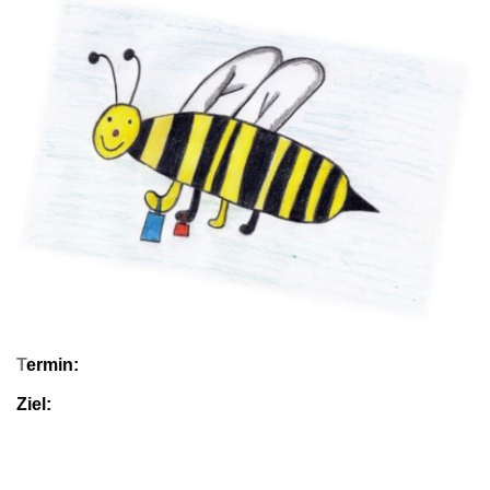
T
ermin:
Ziel: