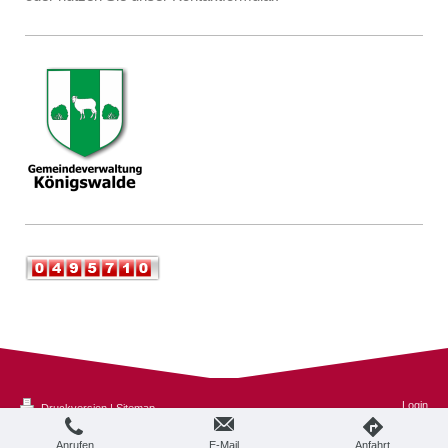
Login
Druckversion
|
Sitemap
Webansicht
© 2014 - 2026 Grundschule Königswalde
Anrufen
E-Mail
Anfahrt